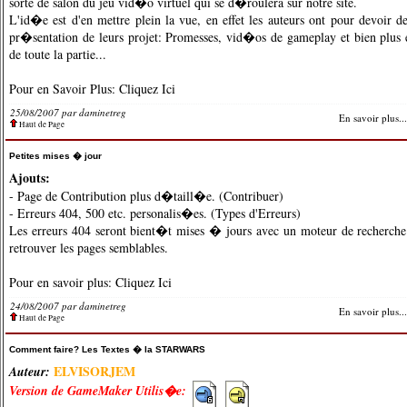
sorte de salon du jeu vid�o virtuel qui se d�roulera sur notre site.
L'id�e est d'en mettre plein la vue, en effet les auteurs ont pour devoir 
pr�sentation de leurs projet: Promesses, vid�os de gameplay et bien plus en
de toute la partie...
Pour en Savoir Plus:
Cliquez Ici
25/08/2007 par
daminetreg
En savoir plus...
Haut de Page
Petites mises � jour
Ajouts:
- Page de Contribution plus d�taill�e. (
Contribuer
)
- Erreurs 404, 500 etc. personalis�es. (
Types d'Erreurs
)
Les erreurs 404 seront bient�t mises � jours avec un moteur de recherche 
retrouver les pages semblables.
Pour en savoir plus:
Cliquez Ici
24/08/2007 par
daminetreg
En savoir plus...
Haut de Page
Comment faire? Les Textes � la STARWARS
ELVISORJEM
Auteur:
Version de GameMaker Utilis�e: