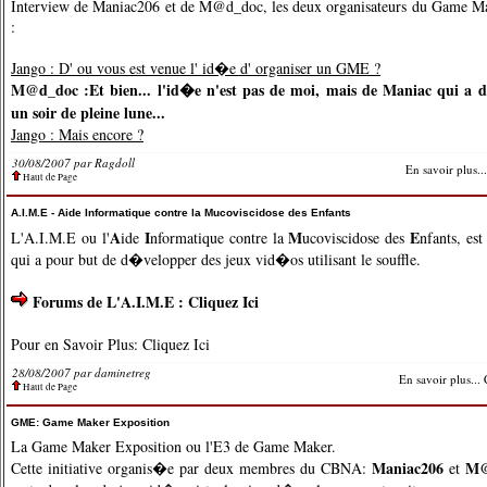
Interview de Maniac206 et de M@d_doc, les deux organisateurs du Game M
:
Jango : D' ou vous est venue l' id�e d' organiser un GME ?
M@d_doc :Et bien... l'id�e n'est pas de moi, mais de Maniac qui a d
un soir de pleine lune...
Jango : Mais encore ?
30/08/2007 par
Ragdoll
En savoir plus...
Haut de Page
A.I.M.E - Aide Informatique contre la Mucoviscidose des Enfants
A
I
M
E
L'A.I.M.E ou l'
ide
nformatique contre la
ucoviscidose des
nfants, est
qui a pour but de d�velopper des jeux vid�os utilisant le souffle.
Forums de L'A.I.M.E :
Cliquez Ici
Pour en Savoir Plus:
Cliquez Ici
28/08/2007 par
daminetreg
En savoir plus...
Haut de Page
GME: Game Maker Exposition
La Game Maker Exposition ou l'E3 de Game Maker.
Maniac206
M@
Cette initiative organis�e par deux membres du CBNA:
et