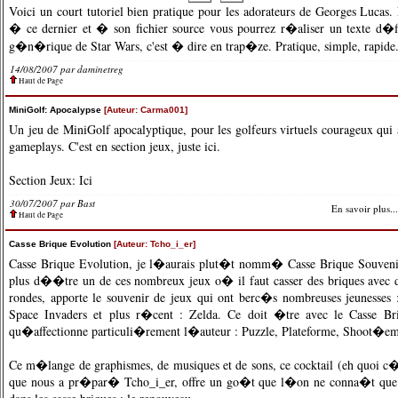
Voici un court tutoriel bien pratique pour les adorateurs de Georges Lucas.
� ce dernier et � son fichier source vous pourrez r�aliser un texte d�
g�n�rique de Star Wars, c'est � dire en trap�ze. Pratique, simple, rapide
14/08/2007 par
daminetreg
Haut de Page
MiniGolf: Apocalypse
[Auteur: Carma001]
Un jeu de MiniGolf apocalyptique, pour les golfeurs virtuels courageux qui 
gameplays. C'est en section jeux, juste ici.
Section Jeux:
Ici
30/07/2007 par
Bast
En savoir plus...
Haut de Page
Casse Brique Evolution
[Auteur: Tcho_i_er]
Casse Brique Evolution, je l�aurais plut�t nomm� Casse Brique Souvenir
plus d��tre un de ces nombreux jeux o� il faut casser des briques avec de
rondes, apporte le souvenir de jeux qui ont berc�s nombreuses jeunesses :
Space Invaders et plus r�cent : Zelda. Ce doit �tre avec le Casse Bri
qu�affectionne particuli�rement l�auteur : Puzzle, Plateforme, Shoot�em
Ce m�lange de graphismes, de musiques et de sons, ce cocktail (eh quoi
que nous a pr�par� Tcho_i_er, offre un go�t que l�on ne conna�t que