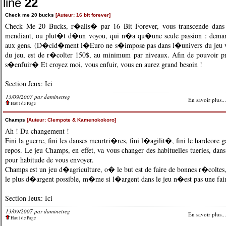
line
22
Check me 20 bucks
[Auteur: 16 bit forever]
Check Me 20 Bucks, r�alis� par 16 Bit Forever, vous transcende dan
mendiant, ou plut�t d�un voyou, qui n�a qu�une seule passion : deman
aux gens. (D�cid�ment l�Euro ne s�impose pas dans l�univers du jeu 
du jeu, est de r�colter 150$, au minimum par niveaux. Afin de pouvoir pr
s�enfuir� Et croyez moi, vous enfuir, vous en aurez grand besoin !
Section Jeux:
Ici
13/09/2007 par
daminetreg
En savoir plus...
Haut de Page
Champs
[Auteur: Clempote & Kamenokokoro]
Ah ! Du changement !
Fini la guerre, fini les danses meurtri�res, fini l�agilit�, fini le hardcore 
repos. Le jeu Champs, en effet, va vous changer des habituelles tueries, dans
pour habitude de vous envoyer.
Champs est un jeu d�agriculture, o� le but est de faire de bonnes r�coltes,
le plus d�argent possible, m�me si l�argent dans le jeu n�est pas une fai
Section Jeux:
Ici
13/09/2007 par
daminetreg
En savoir plus...
Haut de Page