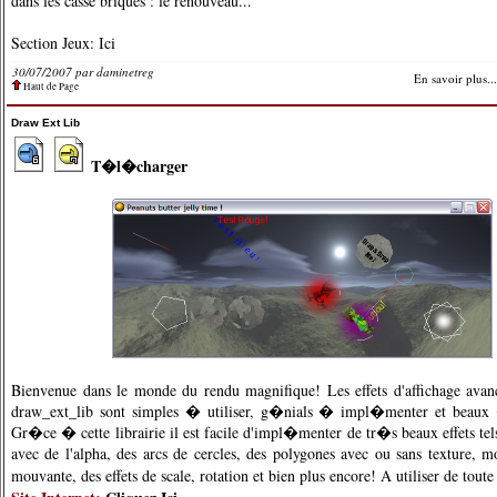
dans les casse briques : le renouveau...
Section Jeux:
Ici
30/07/2007 par
daminetreg
En savoir plus...
Haut de Page
Draw Ext Lib
T�l�charger
Bienvenue dans le monde du rendu magnifique! Les effets d'affichage avan
draw_ext_lib sont simples � utiliser, g�nials � impl�menter et beaux
Gr�ce � cette librairie il est facile d'impl�menter de tr�s beaux effets tel
avec de l'alpha, des arcs de cercles, des polygones avec ou sans texture, 
mouvante, des effets de scale, rotation et bien plus encore! A utiliser de tout