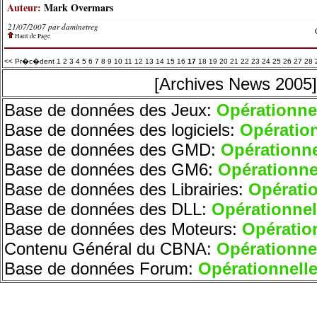
Auteur:
Mark Overmars
21/07/2007 par
daminetreg
Haut de Page
<< Pr�c�dent
1
2
3
4
5
6
7
8
9
10
11
12
13
14
15
16
17
18
19
20
21
22
23
24
25
26
27
28
[Archives News 2005]
Base de données des Jeux:
O
pérationne
Base de données des logiciels:
O
pératio
Base de données des GMD:
O
pérationne
Base de données des GM6:
Opérationne
Base de données des Librairies:
Opératio
Base de données des DLL:
Opérationnel
Base de données des Moteurs
:
Opératio
Contenu Général du CBNA:
Opérationne
Base de données Forum:
Opérationnell