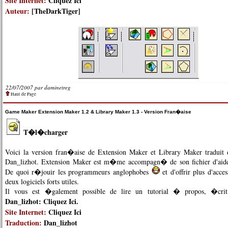
Site Internet:
Cliquez Ici
Auteur:
[TheDarkTiger]
22/07/2007 par
daminetreg
Haut de Page
Game Maker Extension Maker 1.2 & Library Maker 1.3 - Version Fran�aise
T�l�charger
Voici la version fran�aise de Extension Maker et Library Maker traduit d
Dan_lizhot. Extension Maker est m�me accompagn� de son fichier d'aid
De quoi r�jouir les programmeurs anglophobes
et d'offrir plus d'acce
deux logiciels forts utiles.
Il vous est �galement possible de lire un tutorial � propos, �crit
Dan_lizhot:
Cliquez Ici
.
Site Internet:
Cliquez Ici
Traduction:
Dan_lizhot