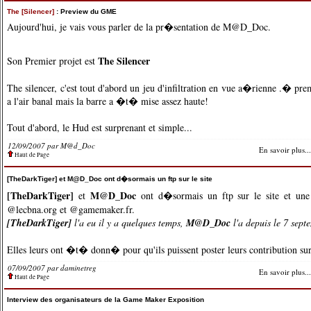
The [Silencer]
: Preview du GME
Aujourd'hui, je vais vous parler de la pr�sentation de M@D_Doc.
The Silencer
Son Premier projet est
The silencer, c'est tout d'abord un jeu d'infiltration en vue a�rienne .� p
a l'air banal mais la barre a �t� mise assez haute!
Tout d'abord, le Hud est surprenant et simple...
12/09/2007 par
M@d_Doc
En savoir plus...
Haut de Page
[TheDarkTiger] et M@D_Doc ont d�sormais un ftp sur le site
[TheDarkTiger]
M@D_Doc
et
ont d�sormais un ftp sur le site et une 
@lecbna.org et @gamemaker.fr.
[TheDarkTiger]
l'a eu il y a quelques temps,
M@D_Doc
l'a depuis le 7 sept
Elles leurs ont �t� donn� pour qu'ils puissent poster leurs contribution sur
07/09/2007 par
daminetreg
En savoir plus...
Haut de Page
Interview des organisateurs de la Game Maker Exposition