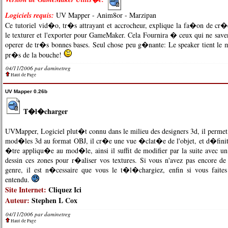
Logiciels requis:
UV Mapper
-
Anim8or
-
Marzipan
Ce tutoriel vid�o, tr�s attrayant et accrocheur, explique la fa�on de c
le texturer et l'exporter pour GameMaker. Cela Fournira � ceux qui ne sav
operer de tr�s bonnes bases. Seul chose peu g�nante: Le speaker tient le 
pr�s de la bouche!
04/11/2006 par
daminetreg
Haut de Page
UV Mapper 0.26b
T�l�charger
UVMapper, Logiciel plut�t connu dans le milieu des designers 3d, il permet 
mod�les 3d au format OBJ, il cr�e une vue �clat�e de l'objet, et d�finit
�tre appliqu�e au mod�le, ainsi il suffit de modifier par la suite avec 
dessin ces zones pour r�aliser vos textures. Si vous n'avez pas encore 
genre, il est n�cessaire que vous le t�l�chargiez, enfin si vous faite
entendu.
Site Internet:
Cliquez Ici
Auteur:
Stephen L Cox
04/11/2006 par
daminetreg
Haut de Page