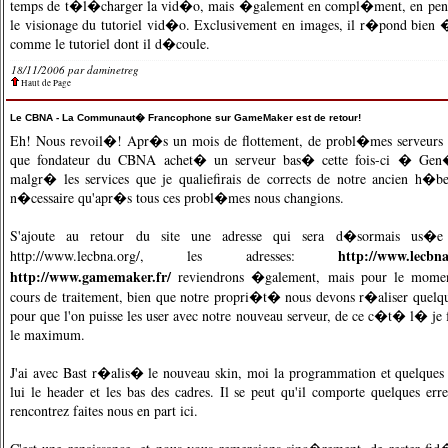
temps de t�l�charger la vid�o, mais �galement en compl�ment, en pe
le visionage du tutoriel vid�o. Exclusivement en images, il r�pond bien �
comme le tutoriel dont il d�coule.
18/11/2006 par
daminetreg
Haut de Page
Le CBNA - La Communaut� Francophone sur GameMaker est de retour!
Eh! Nous revoil�! Apr�s un mois de flottement, de probl�mes serveurs et
que fondateur du CBNA achet� un serveur bas� cette fois-ci � Gen�
malgr� les services que je qualiefirais de corrects de notre ancien h�be
n�cessaire qu'apr�s tous ces probl�mes nous changions.
S'ajoute au retour du site une adresse qui sera d�sormais us�e of
http://www.lecbn
http://www.lecbna.org/
, les adresses:
http://www.gamemaker.fr/
reviendrons �galement, mais pour le momen
cours de traitement, bien que notre propri�t� nous devons r�aliser quel
pour que l'on puisse les user avec notre nouveau serveur, de ce c�t� l� je
le maximum.
J'ai avec Bast r�alis� le nouveau skin, moi la programmation et quelques 
lui le header et les bas des cadres. Il se peut qu'il comporte quelques err
rencontrez faites nous en part
ici
.