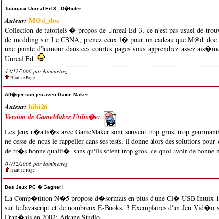
Tutoriaux Unreal Ed 3 - D�buter
M@d_doc
Auteur:
Collection de tutoriels � propos de Unreal Ed 3, ce n'est pas usuel de trouv
de modding sur Le CBNA, prenez ceux l� pour un cadeau que M@d_doc v
une pointe d'humour dans ces courtes pages vous apprendrez assez ais�me
Unreal Ed.
13/12/2006 par
daminetreg
Haut de Page
All�ger son jeu avec Game Maker
bibi26
Auteur:
Version de GameMaker Utilis�e:
Les jeux r�alis�s avec GameMaker sont souvent trop gros, trop gourmants
ne cesse de nous le rappeller dans ses tests, il donne alors des solutions pour 
de tr�s bonne qualit�, sans qu'ils soient trop gros, de quoi avoir de bonne 
07/12/2006 par
daminetreg
Haut de Page
Des Jeux PC � Gagner!
La
Comp�tition N�5
propose d�sormais en plus d'une Cl� USB Intuix 1
sur le Javascript et de nombreux E-Books, 3 Exemplaires d'un Jeu Vid�o so
Fran�ais en 2002: Arkane Studio.