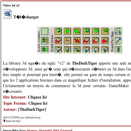
Tdms 3d v2
T�l�charger
TheDarkTiger
La libraire 3d sign�e du sigle: "v2" de
apporte une aide in
d�veloppeurs 3d, ainsi qu'� ceux qui d�sireraient d�buter en 3d dans G
fois simple et pourtant peu limit�, elle permet un gain de temps certain et
que les 2 applications fournies dans ce magnifique fichier d'installation, app
Certainement un moyen de commencer la 3d pour certains. GameMaker 
n�cessaire.
Site Internet:
Cliquez Ici
Topic Forum:
Cliquez Ici
Auteur:
[TheDarkTiger]
04/11/2006 par
daminetreg
Haut de Page
Street Bike Fury
[Auteur: Shawn64 (S64 Games)]