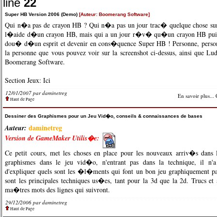
line
22
Super HB Version 2006 (Demo)
[Auteur: Boomerang Software]
Qui n�a pas de crayon HB ? Qui n�a pas un jour trac� quelque chose sur
l�aide d�un crayon HB, mais qui a un jour r�v� qu�un crayon HB puis
dou� d�un esprit et devenir en cons�quence Super HB ! Personne, perso
la personne que vous pouvez voir sur la screenshot ci-dessus, ainsi que Lu
Boomerang Software.
Section Jeux:
Ici
12/01/2007 par
daminetreg
En savoir plus...
Haut de Page
Dessiner des Graphismes pour un Jeu Vid�o, conseils & connaissances de bases
daminetreg
Auteur:
Version de GameMaker Utilis�e:
Ce petit cours, met les choses en place pour les nouveaux arriv�s dans
graphismes dans le jeu vid�o, n'entrant pas dans la technique, il n'
d'expliquer quels sont les �l�ments qui font un bon jeu graphiquement par
sont les principales techniques us�es, tant pour la 3d que la 2d. Trucs et 
ma�tres mots des lignes qui suivront.
29/12/2006 par
daminetreg
Haut de Page