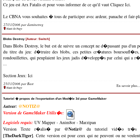
Ce jeu est Arx Fatalis et pour vous informer de ce qu'il vaut
Cliquez Ici
.
Le CBNA vous souhaites � tous de participer avec ardeur, panache et fair-pl
27/11/2006 par
daminetreg
Haut de Page
Blobs Destroy
[Auteur: Switch]
Dans Blobs Destroy, le but est de suivre un concept ne d�passant pas d'un p
du titre du jeu: d�truire des blobs, ces petites cr�atures boursoufl�es,
rondouillettes, qui peuplaient les jeux jadis d�velopp�s par celui qui a r
...
Section Jeux:
Ici
25/11/2006 par
Bast
En savoir plus...
Haut de Page
Tutoriel � propos de l'exportation d'un Mod�le 3d pour GameMaker
@NOTIZ@
Auteur:
Version de GameMaker Utilis�e:
Logiciels requis:
UV Mapper
-
Anim8or
-
Marzipan
@Notiz@
Version Texte r�alis� par
du
tutoriel vid�o
tr�s in
[TheDarkTiger]
. Cette version est pour ceux qui ne peuvent ou ne veulent