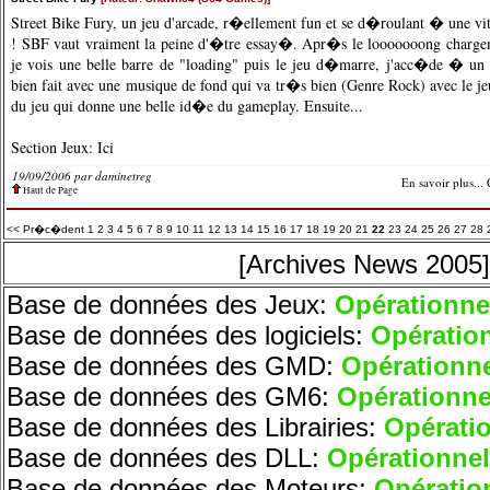
Street Bike Fury, un jeu d'arcade, r�ellement fun et se d�roulant � une v
! SBF vaut vraiment la peine d'�tre essay�. Apr�s le looooooong charg
je vois une belle barre de "loading" puis le jeu d�marre, j'acc�de � u
bien fait avec une musique de fond qui va tr�s bien (Genre Rock) avec le j
du jeu qui donne une belle id�e du gameplay. Ensuite...
Section Jeux:
Ici
19/09/2006 par
daminetreg
En savoir plus...
Haut de Page
<< Pr�c�dent
1
2
3
4
5
6
7
8
9
10
11
12
13
14
15
16
17
18
19
20
21
22
23
24
25
26
27
28
[Archives News 2005]
Base de données des Jeux:
O
pérationne
Base de données des logiciels:
O
pératio
Base de données des GMD:
O
pérationne
Base de données des GM6:
Opérationne
Base de données des Librairies:
Opératio
Base de données des DLL:
Opérationnel
Base de données des Moteurs
:
Opératio