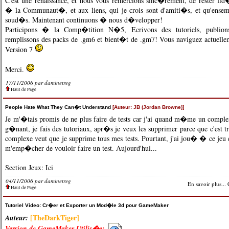
C'est une renaissance, et nous vous remercions sinc�rement, de rester f
� la Communaut�, et aux liens, qui je crois sont d'amiti�s, et qu'ense
soud�s. Maintenant continuons � nous d�velopper!
Participons � la
Comp�tition N�5
, Ecrivons des tutoriels, publio
remplissons des packs de .gm6 et bient�t de .gm7! Vous naviguez actuel
Version 7
Merci.
17/11/2006 par
daminetreg
Haut de Page
People Hate What They Can�t Understand
[Auteur: JB (Jordan Browne)]
Je m'�tais promis de ne plus faire de tests car j'ai quand m�me un comple
g�nant, je fais des tutoriaux, apr�s je veux les supprimer parce que c'est t
complexe veut que je supprime tous mes tests. Pourtant, j'ai jou� � ce jeu e
m'emp�cher de vouloir faire un test. Aujourd'hui...
Section Jeux:
Ici
04/11/2006 par
daminetreg
En savoir plus...
Haut de Page
Tutoriel Video: Cr�er et Exporter un Mod�le 3d pour GameMaker
[TheDarkTiger]
Auteur:
Version de GameMaker Utilis�e: