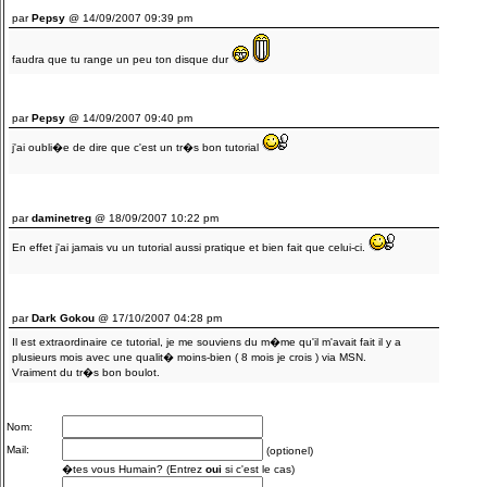
par
Pepsy
@ 14/09/2007 09:39 pm
faudra que tu range un peu ton disque dur
par
Pepsy
@ 14/09/2007 09:40 pm
j'ai oubli�e de dire que c'est un tr�s bon tutorial
par
daminetreg
@ 18/09/2007 10:22 pm
En effet j'ai jamais vu un tutorial aussi pratique et bien fait que celui-ci.
par
Dark Gokou
@ 17/10/2007 04:28 pm
Il est extraordinaire ce tutorial, je me souviens du m�me qu'il m'avait fait il y a
plusieurs mois avec une qualit� moins-bien ( 8 mois je crois ) via MSN.
Vraiment du tr�s bon boulot.
Nom:
Mail:
(optionel)
�tes vous Humain? (Entrez
oui
si c'est le cas)