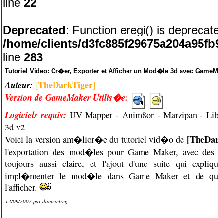
line
22
Deprecated
: Function eregi() is deprecat
/home/clients/d3fc885f29675a204a95f
line
283
Tutoriel Video: Cr�er, Exporter et Afficher un Mod�le 3d avec GameM
Auteur:
[TheDarkTiger]
Version de GameMaker Utilis�e:
Logiciels requis:
UV Mapper
-
Anim8or
-
Marzipan
-
Li
3d v2
[TheDar
Voici la version am�lior�e du tutoriel vid�o de
l'exportation des mod�les pour Game Maker, avec des e
toujours aussi claire, et l'ajout d'une suite qui expli
impl�menter le mod�le dans Game Maker et de qu
l'afficher.
13/09/2007 par
daminetreg